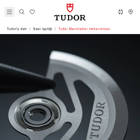
Tudor’a dair
Saat işçiliği
Tudor Manüfaktür mekanizması