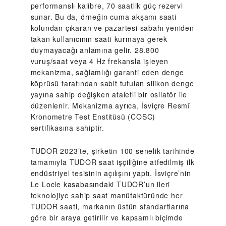
performanslı kalibre, 70 saatlik güç rezervi
sunar. Bu da, örneğin cuma akşamı saati
kolundan çıkaran ve pazartesi sabahı yeniden
takan kullanıcının saati kurmaya gerek
duymayacağı anlamına gelir. 28.800
vuruş/saat veya 4 Hz frekansla işleyen
mekanizma, sağlamlığı garanti eden denge
köprüsü tarafından sabit tutulan silikon denge
yayına sahip değişken ataletli bir osilatör ile
düzenlenir. Mekanizma ayrıca, İsviçre Resmî
Kronometre Test Enstitüsü (COSC)
sertifikasına sahiptir.
TUDOR 2023’te, şirketin 100 senelik tarihinde
tamamıyla TUDOR saat işçiliğine atfedilmiş ilk
endüstriyel tesisinin açılışını yaptı. İsviçre’nin
Le Locle kasabasındaki TUDOR’un ileri
teknolojiye sahip saat manüfaktüründe her
TUDOR saati, markanın üstün standartlarına
göre bir araya getirilir ve kapsamlı biçimde