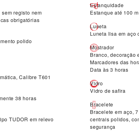
Estanquidade
s, sem registo nem
Estanque até 100 m
cas obrigatórias
Luneta
Luneta lisa em aço
mento polido
Mostrador
Branco, decoração 
Marcadores das hor
Data às 3 horas
mática, Calibre T601
Vidro
Vidro de safira
mente 38 horas
Bracelete
Bracelete em aço, 7 
tipo TUDOR em relevo
centrais polidos, c
segurança