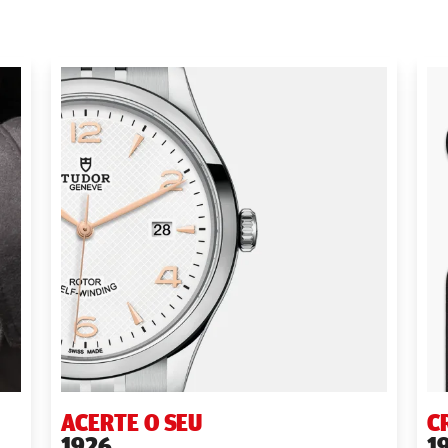
ACERTE O SEU
C
1926
1