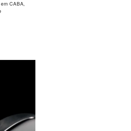
a em CABA,
e