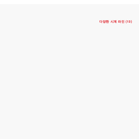
다양한 시계 라인 (13)
NEW
BLACK BAY 58 GMT
39mm 스틸 케이스
블랙 및 버건디 베젤