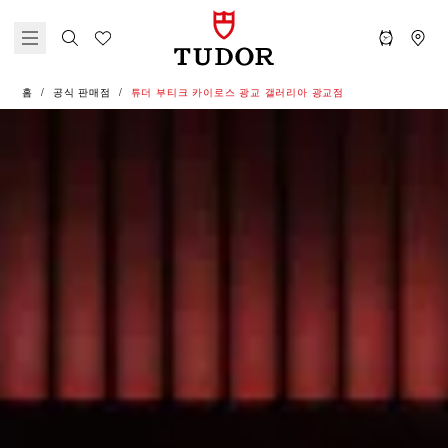
홈
공식 판매점
‭튜더 부티크 카이로스 광교 갤러리아 광교점‬