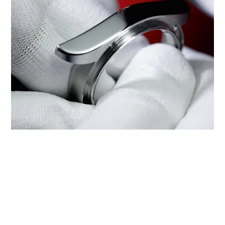
‭TUDOR BOUTIQUE SWISS WATCH
THE EXCHANGE TRX‬에서 TUDOR