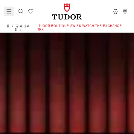
홈
공식 판매
‭TUDOR BOUTIQUE SWISS WATCH THE EXCHANGE
점
TRX‬