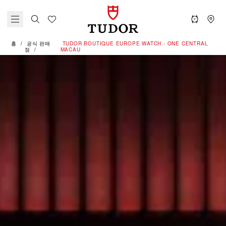
홈
공식 판매
‭TUDOR BOUTIQUE EUROPE WATCH - ONE CENTRAL
점
MACAU‬