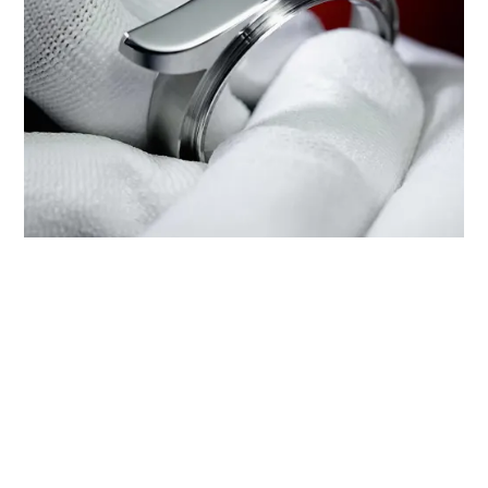
‭TUDOR BOUTIQUE EUROPE
WATCH - ONE CENTRAL MACAU‬에
서 TUDOR 서비스 받기