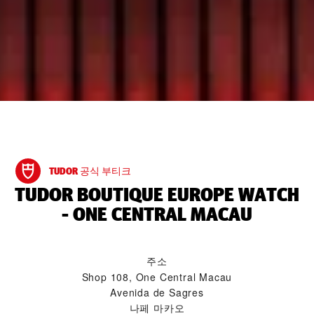
TUDOR 공식 부티크
‭TUDOR BOUTIQUE EUROPE WATCH
- ONE CENTRAL MACAU‬
주소
Shop 108, One Central Macau
Avenida de Sagres
나페 마카오