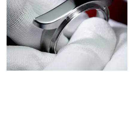
‭TUDOR BOUTIQUE BERN WATCHES
- GALAXY MACAU RESORT, COTAI‬
에서 TUDOR 서비스 받기