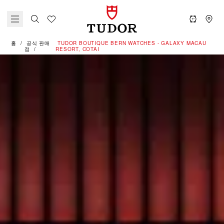
홈
공식 판매
‭TUDOR BOUTIQUE BERN WATCHES - GALAXY MACAU
점
RESORT, COTAI‬