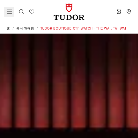
홈
공식 판매점
‭TUDOR BOUTIQUE CTF WATCH - THE WAI, TAI WAI‬