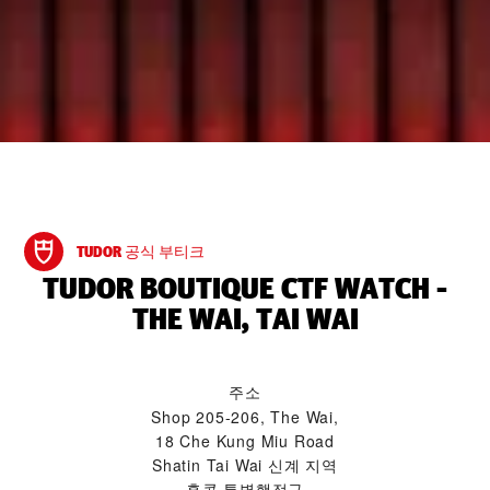
TUDOR 공식 부티크
‭TUDOR BOUTIQUE CTF WATCH -
THE WAI, TAI WAI‬
주소
Shop 205-206, The Wai,
18 Che Kung Miu Road
Shatin Tai Wai 신계 지역
홍콩 특별행정구