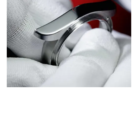
‭TUDOR BOUTIQUE CTF WATCH -
APM MILLENNIUM CITY, KWUN