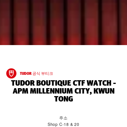
TUDOR 공식 부티크
‭TUDOR BOUTIQUE CTF WATCH -
APM MILLENNIUM CITY, KWUN
TONG‬
주소
Shop C-18 & 20