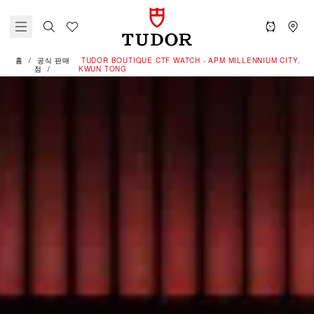
홈
공식 판매
‭TUDOR BOUTIQUE CTF WATCH - APM MILLENNIUM CITY,
점
KWUN TONG‬