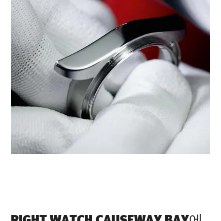
‭RIGHT WATCH CAUSEWAY BAY‬에