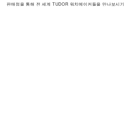
판매점을 통해 전 세계 TUDOR 워치메이커들을 만나보시기
바랍니다. TUDOR 서비스 센터는 시계의 성능과 아름다움을
최상의 상태로 유지하기 위해 TUDOR 서비스 절차를 따르고
있습니다.
TUDOR 컬렉션
자세히 보기
시계