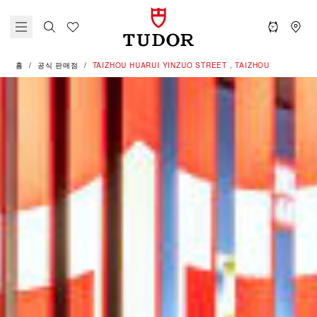
홈
공식 판매점
‭TAIZHOU HUARUI YINZUO STREET , TAIZHOU‬