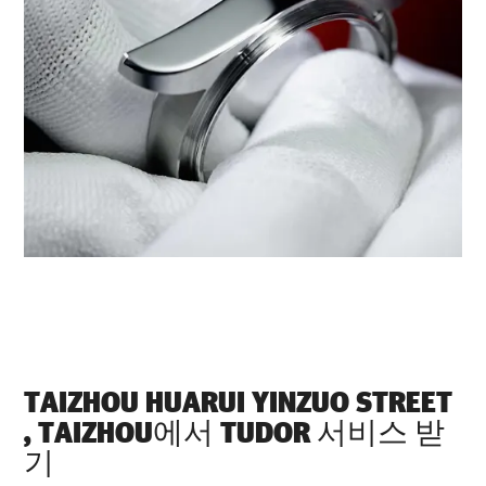
‭TAIZHOU HUARUI YINZUO STREET
, TAIZHOU‬에서 TUDOR 서비스 받
기