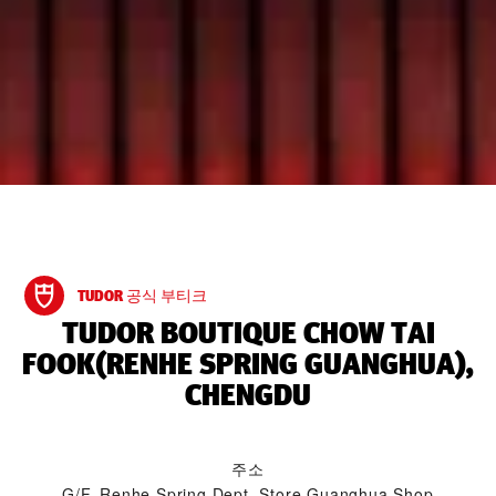
TUDOR 공식 부티크
‭TUDOR BOUTIQUE CHOW TAI
FOOK(RENHE SPRING GUANGHUA),
CHENGDU‬
주소
G/F, Renhe Spring Dept. Store Guanghua Shop