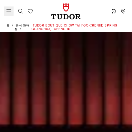
홈
공식 판매
‭TUDOR BOUTIQUE CHOW TAI FOOK(RENHE SPRING
점
GUANGHUA), CHENGDU‬