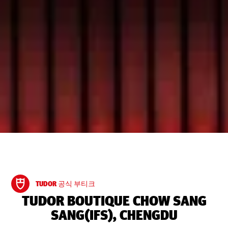
TUDOR 공식 부티크
‭TUDOR BOUTIQUE CHOW SANG
SANG(IFS), CHENGDU‬