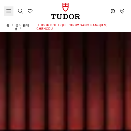
홈
공식 판매
‭TUDOR BOUTIQUE CHOW SANG SANG(IFS),
점
CHENGDU‬