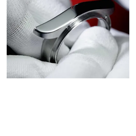
‭TUDOR BOUTIQUE CHOW SANG
SANG(IFS), CHENGDU‬에서 TUDOR