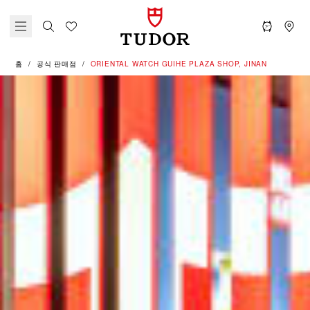
홈
공식 판매점
‭ORIENTAL WATCH GUIHE PLAZA SHOP, JINAN‬