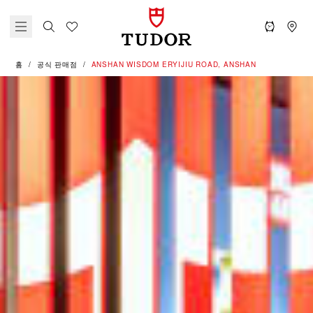
홈
공식 판매점
‭ANSHAN WISDOM ERYIJIU ROAD, ANSHAN‬