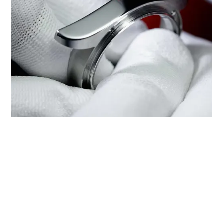
‭TUDOR BOUTIQUE CHOW TAI
FOOK(CENTRE 66), WUXI‬에서
TUDOR 서비스 받기