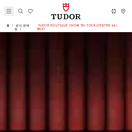
홈
공식 판매
‭TUDOR BOUTIQUE CHOW TAI FOOK(CENTRE 66),
점
WUXI‬