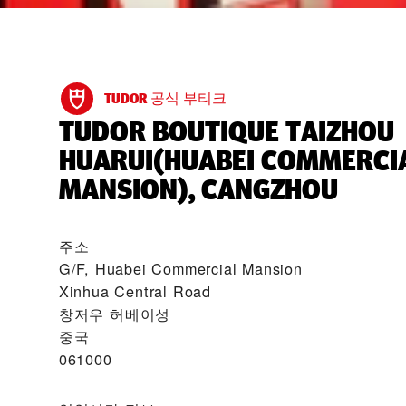
TUDOR 공식 부티크
‭TUDOR BOUTIQUE TAIZHOU
HUARUI(HUABEI COMMERCI
MANSION), CANGZHOU‬
주소
G/F, Huabei Commercial Mansion
Xinhua Central Road
창저우 허베이성
중국
061000