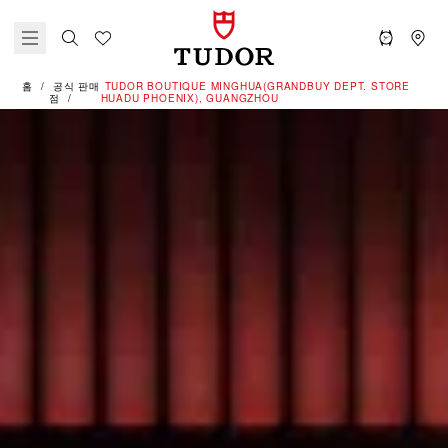
홈
공식 판매
‭TUDOR BOUTIQUE MINGHUA(GRANDBUY DEPT. STORE
점
HUADU PHOENIX), GUANGZHOU‬