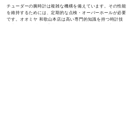
チューダーの腕時計は複雑な機構を備えています。その性能
を維持するためには、定期的な点検・オーバーホールが必要
です。‭オオミヤ 和歌山本店‬は高い専門的知識を持つ時計技
術者とチューダーの世界的なネットワークによって支えられ
ています。オーバーホールサービスでは、時計本来の機能と
美しさを取り戻すことが可能です。
チューダー コレクシ
ョン
詳細を見る