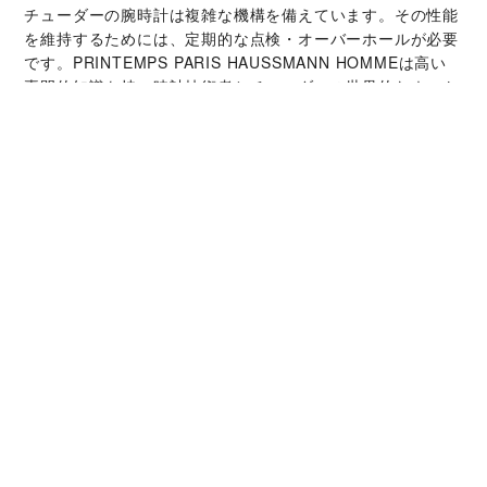
チューダーの腕時計は複雑な機構を備えています。その性能
を維持するためには、定期的な点検・オーバーホールが必要
です。‭PRINTEMPS PARIS HAUSSMANN HOMME‬は高い
専門的知識を持つ時計技術者とチューダーの世界的なネット
ワークによって支えられています。オーバーホールサービス
では、時計本来の機能と美しさを取り戻すことが可能です。
チューダー コレクシ
ョン
詳細を見る