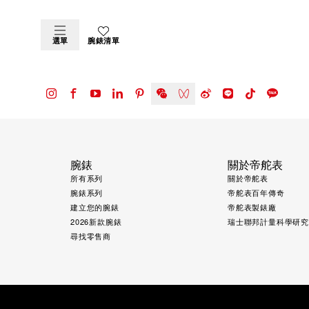
選單
腕錶清單
腕錶
關於帝舵表
所有系列
關於帝舵表
腕錶系列
帝舵表百年傳奇
建立您的腕錶
帝舵表製錶廠
2026新款腕錶
瑞士聯邦計量科學研
尋找零售商