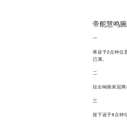
帝舵慧鸣腕
一
将设于2点钟位
已满。
二
拉出响闹表冠两
三
按下设于8点钟