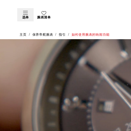
选单
腕表清单
主页
保养帝舵腕表
指引
如何使用腕表的响闹功能