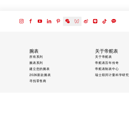
腕表
关于帝舵表
所有系列
关于帝舵表
腕表系列
帝舵表百年传奇
建立您的腕表
帝舵表制表中心
2026新款腕表
瑞士联邦计量科学研
寻找零售商
©2026 Montres TUDOR SA