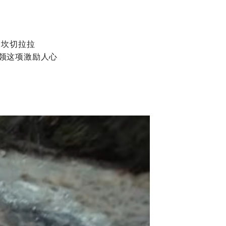
・坎切拉拉
，引领这项激励人心