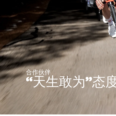
合作伙伴
“天生敢为”态