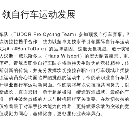
引领自行车运动发展
队（TUDOR Pro Cycling Team）参加顶级自行车赛
坎切拉拉携手合作，致力以超卓竞技水平引领国际自行车运
为#（#BornToDare）的品牌基因。这股无畏挑战、敢于
汉斯・威尔斯多夫（Hans Wilsdorf）的宏大制表愿景，
历程。帝舵表职业自行车队亦将秉持天生敢为的竞技精神，
断创新的传统，并充分发挥坎切拉拉在职业自行车领域出类
项运动员身心均面临严酷挑战的运动中，帝舵表职业自行车
开职业自行车运动新局面。帝舵表将与坎切拉拉共同努力，
断成长，直面恐惧，勇于超越极限，缔造辉煌成就。最终的
准，但冲破终点线的方式与时机同样至关重要。在坎切拉拉
仅将着眼于对车手技术能力的培养，更持續秉承敢为突破的
值观勠力同心，赢得比赛，更彰显行业表率风范。