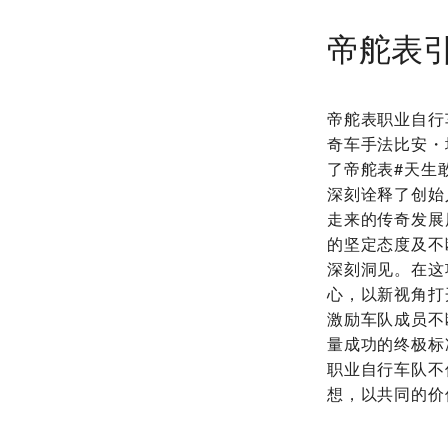
帝舵表
帝舵表职业自行车
奇车手法比安・
了帝舵表#天生敢
深刻诠释了创始人
走来的传奇发展
的坚定态度及不
深刻洞见。在这
心，以新视角打
激励车队成员不
量成功的终极标
职业自行车队不
想，以共同的价