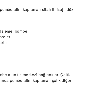
pembe altın kaplamalı cilalı finisajlı düz
süsleme, bombeli
ibreler
arih
be altın ilk merkezî bağlantılar. Çelik
ğında pembe altın kaplamalı çelik diğer