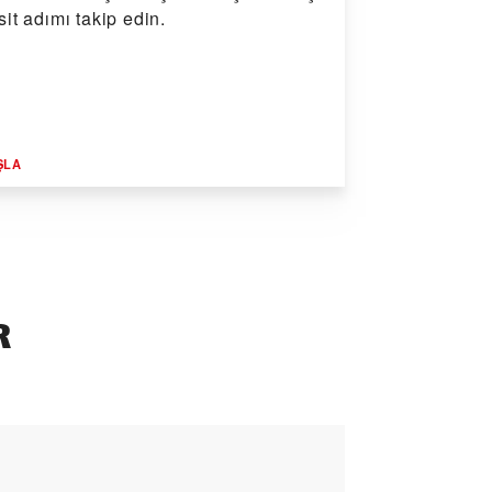
sit adımı takip edin.
ŞLA
R
BL