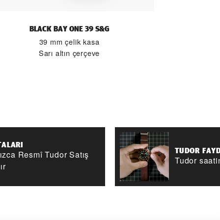
BLACK BAY ONE 39 S&G
39 mm çelik kasa
Sarı altın çerçeve
TALARI
TUDOR FAYD
nızca Resmî Tudor Satış
Tudor saati
ır