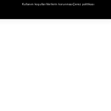
Kullanım koşulları
Verilerin korunması
Çerez politikası