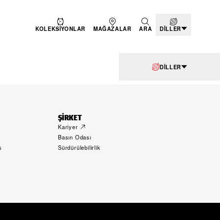
KOLEKSIYONLAR
MAĞAZALAR
ARA
DILLER
DILLER
ŞIRKET
Kariyer
Basın Odası
s
Sürdürülebilirlik