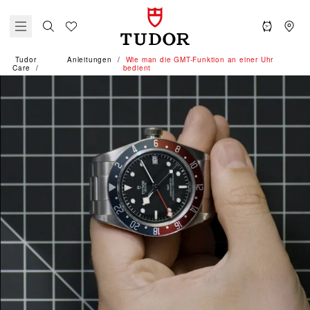
Tudor
Anleitungen
Wie man die GMT-Funktion an einer Uhr
Care
bedient