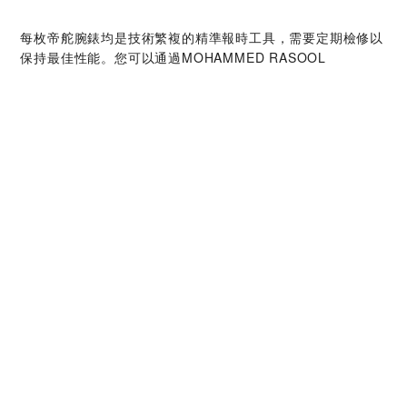
每枚帝舵腕錶均是技術繁複的精準報時工具，需要定期檢修以
保持最佳性能。您可以通過‭MOHAMMED RASOOL
KHOORY & SONS ABU DHABI GALLERIA MALL‬，接觸帝
舵表受訓錶匠的全球網絡。我們遵守帝舵表檢修程序，此程序
是為確保每枚時計在離開帝舵表腕錶檢修工坊後，均符合原來
的功能和美學設計規格而特別制定。
帝舵腕錶系列
探索更多