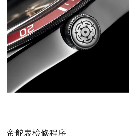
帝舵表檢修程序