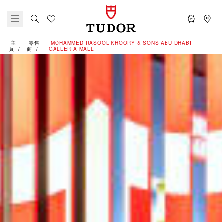
主
零售
‭MOHAMMED RASOOL KHOORY & SONS ABU DHABI
頁
商
GALLERIA MALL‬