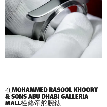
在‭MOHAMMED RASOOL KHOORY
& SONS ABU DHABI GALLERIA
MALL‬檢修帝舵腕錶