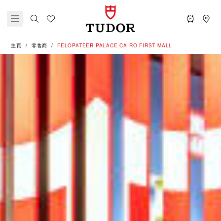
主頁
零售商
‭FELOPATEER PALACE CAIRO FIRST MALL‬