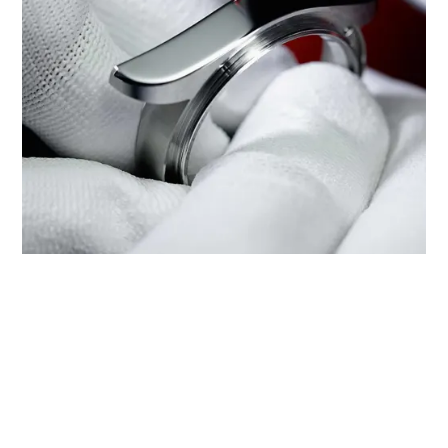
在‭TUDOR BOUTIQUE FELOPATEER
PALACE CAIRO PALACE TOWER‬檢
修帝舵腕錶