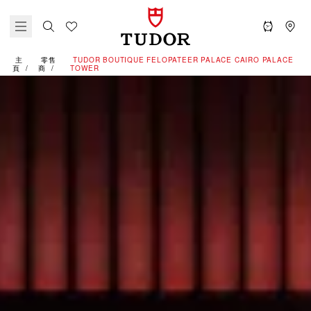
主
零售
‭TUDOR BOUTIQUE FELOPATEER PALACE CAIRO PALACE
頁
商
TOWER‬