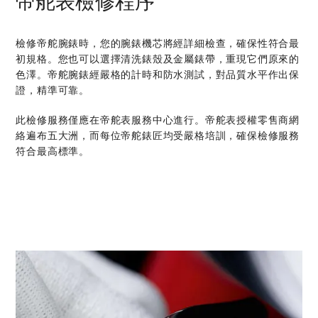
帝舵表檢修程序
檢修帝舵腕錶時，您的腕錶機芯將經詳細檢查，確保性符合最
初規格。您也可以選擇清洗錶殼及金屬錶帶，重現它們原來的
色澤。帝舵腕錶經嚴格的計時和防水測試，對品質水平作出保
證，精準可靠。
此檢修服務僅應在帝舵表服務中心進行。帝舵表授權零售商網
絡遍布五大洲，而每位帝舵錶匠均受嚴格培訓，確保檢修服務
符合最高標準。