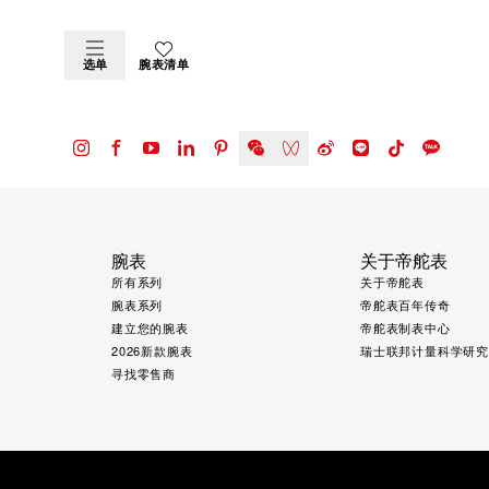
选单
腕表清单
腕表
关于帝舵表
所有系列
关于帝舵表
腕表系列
帝舵表百年传奇
建立您的腕表
帝舵表制表中心
2026新款腕表
瑞士联邦计量科学研
寻找零售商