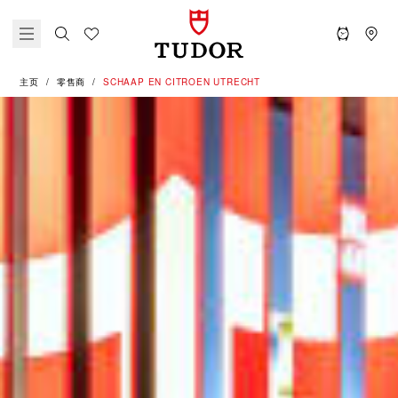
主页
零售商
‭SCHAAP EN CITROEN UTRECHT‬