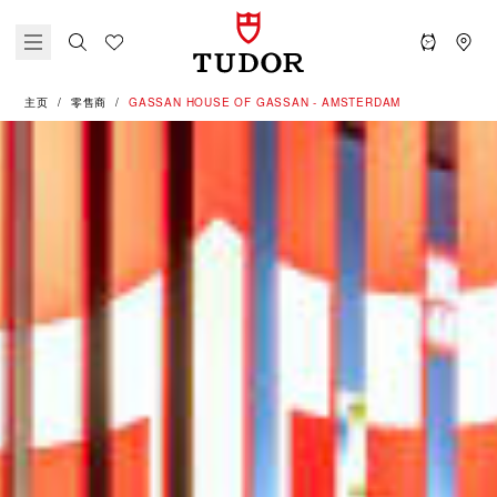
主页
零售商
‭GASSAN HOUSE OF GASSAN - AMSTERDAM‬