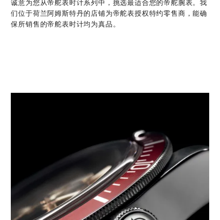
诚意为您从帝舵表时计系列中，挑选最适合您的帝舵腕表。我
们位于荷兰阿姆斯特丹的店铺为帝舵表授权特约零售商，能确
保所销售的帝舵表时计均为真品。