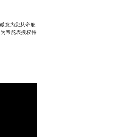
，我们将诚意为您从帝舵
铺为帝舵表授权特