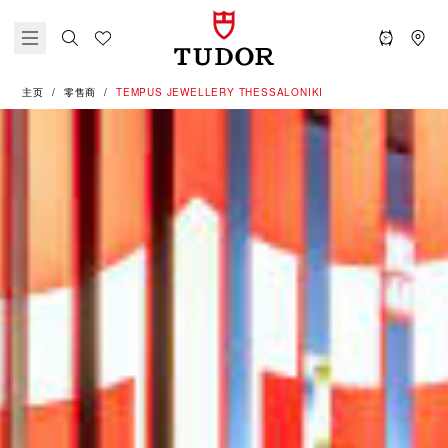
主页
零售商
‭TEMPUS JEWELLERY THESSALONIKI‬