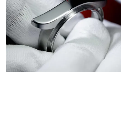
在‭TUDOR BOUTIQUE FELOPATEER
PALACE CAIRO PALACE TOWER‬检
修帝舵腕表