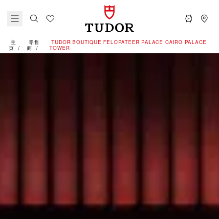
主
零售
‭TUDOR BOUTIQUE FELOPATEER PALACE CAIRO PALACE
页
商
TOWER‬