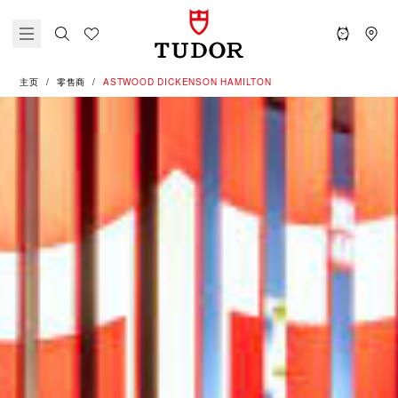
主页
零售商
‭ASTWOOD DICKENSON HAMILTON‬