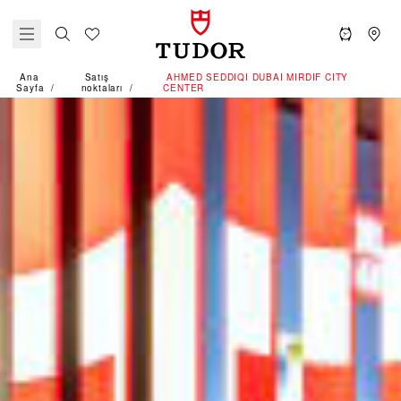
Ana
Satış
‭AHMED SEDDIQI DUBAI MIRDIF CITY
Sayfa
noktaları
CENTER‬