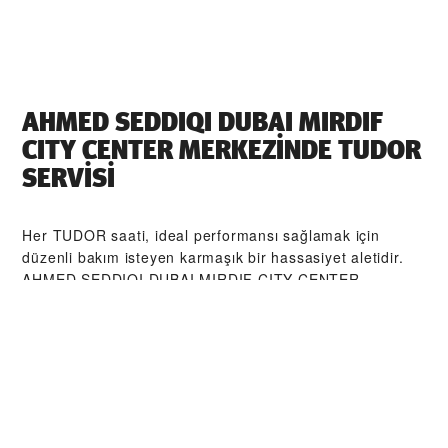
‭AHMED SEDDIQI DUBAI MIRDIF
CITY CENTER‬ MERKEZİNDE TUDOR
SERVİSI
Her TUDOR saati, ideal performansı sağlamak için
düzenli bakım isteyen karmaşık bir hassasiyet aletidir.
‭AHMED SEDDIQI DUBAI MIRDIF CITY CENTER‬
aracılığıyla, TUDOR tarafından eğitilmiş saat
ustalarından oluşan küresel ağımıza erişebilirsiniz. Biz
burada, TUDOR atölyesinden çıkan her bir saatin orijinal
işlevsel ve estetik özelliklerine sadık kalmasını sağlamak
üzere tasarlanmış TUDOR Servis Prosedürü'nü izleriz.