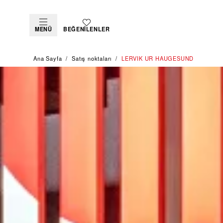
MENÜ
BEĞENILENLER
Ana Sayfa
Satış noktaları
‭LERVIK UR HAUGESUND‬