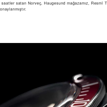
saatler satan Norveç, Haugesund mağazamız, Resmî 
onaylanmıştır.