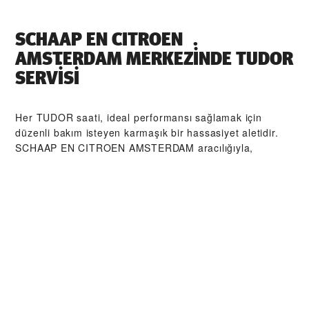
‭SCHAAP EN CITROEN
AMSTERDAM‬ MERKEZİNDE TUDOR
SERVİSI
Her TUDOR saati, ideal performansı sağlamak için
düzenli bakım isteyen karmaşık bir hassasiyet aletidir.
‭SCHAAP EN CITROEN AMSTERDAM‬ aracılığıyla,
TUDOR tarafından eğitilmiş saat ustalarından oluşan
küresel ağımıza erişebilirsiniz. Biz burada, TUDOR
atölyesinden çıkan her bir saatin orijinal işlevsel ve
estetik özelliklerine sadık kalmasını sağlamak üzere
tasarlanmış TUDOR Servis Prosedürü'nü izleriz.
TUDOR
KOLEKSIYONLARI