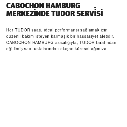
‭CABOCHON HAMBURG‬
MERKEZİNDE TUDOR SERVİSI
Her TUDOR saati, ideal performansı sağlamak için
düzenli bakım isteyen karmaşık bir hassasiyet aletidir.
‭CABOCHON HAMBURG‬ aracılığıyla, TUDOR tarafından
eğitilmiş saat ustalarından oluşan küresel ağımıza
erişebilirsiniz. Biz burada, TUDOR atölyesinden çıkan
her bir saatin orijinal işlevsel ve estetik özelliklerine
sadık kalmasını sağlamak üzere tasarlanmış TUDOR
Servis Prosedürü'nü izleriz.
TUDOR
KOLEKSIYONLARI
YAKINDAN KEŞFET