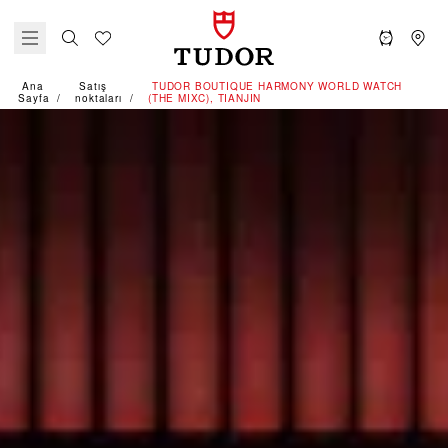
Ana
Satış
‭TUDOR BOUTIQUE HARMONY WORLD WATCH
Sayfa
noktaları
(THE MIXC), TIANJIN‬