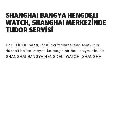
‭SHANGHAI BANGYA HENGDELI
WATCH, SHANGHAI‬ MERKEZİNDE
TUDOR SERVİSI
Her TUDOR saati, ideal performansı sağlamak için
düzenli bakım isteyen karmaşık bir hassasiyet aletidir.
‭SHANGHAI BANGYA HENGDELI WATCH, SHANGHAI‬
aracılığıyla, TUDOR tarafından eğitilmiş saat
ustalarından oluşan küresel ağımıza erişebilirsiniz. Biz
burada, TUDOR atölyesinden çıkan her bir saatin orijinal
işlevsel ve estetik özelliklerine sadık kalmasını sağlamak
üzere tasarlanmış TUDOR Servis Prosedürü'nü izleriz.
TUDOR
KOLEKSIYONLARI