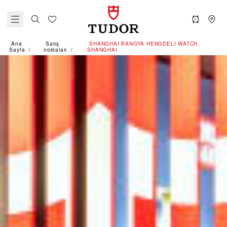
Ana
Satış
‭SHANGHAI BANGYA HENGDELI WATCH,
Sayfa
noktaları
SHANGHAI‬