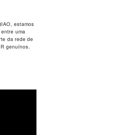
AO‬, estamos
i entre uma
te da rede de
OR genuínos.