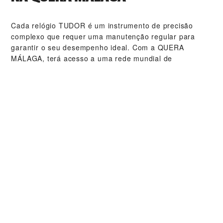
Cada relógio TUDOR é um instrumento de precisão
complexo que requer uma manutenção regular para
garantir o seu desempenho ideal. Com a ‭QUERA
MÁLAGA‬, terá acesso a uma rede mundial de
relojoeiros TUDOR qualificados. Seguimos os
procedimentos de manutenção TUDOR especialmente
criados para garantir que todos os relógios produzidos
nas oficinas estão em conformidade com as
especificações funcionais e estéticas originais.
COLEÇÕES TUDOR
DESCOBRIR MAIS