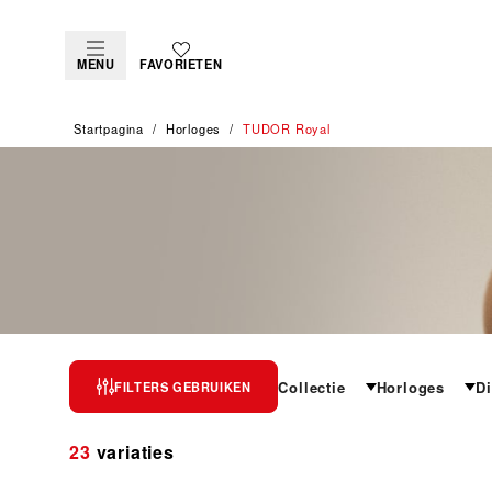
MENU
FAVORIETEN
Startpagina
Horloges
TUDOR Royal
TUDOR ROYAL
Collectie
Horloges
D
FILTERS GEBRUIKEN
De belichaming van veelzijdige sportieve elegan
23
variaties