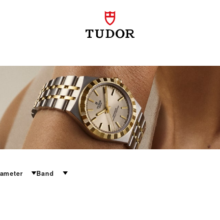
iameter
Band
tie