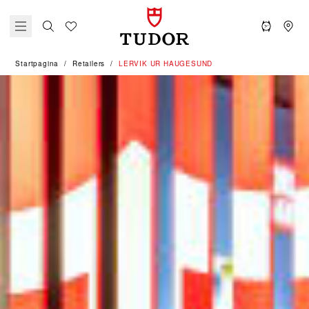
Startpagina
Retailers
‭LERVIK UR HAUGESUND‬