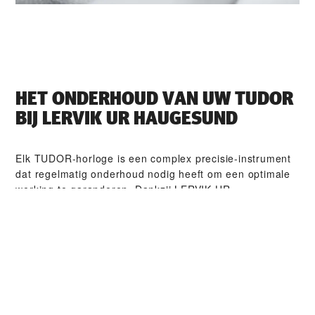
HET ONDERHOUD VAN UW TUDOR
BIJ ‭LERVIK UR HAUGESUND‬
Elk TUDOR-horloge is een complex precisie-instrument
dat regelmatig onderhoud nodig heeft om een optimale
werking te garanderen. Dankzij ‭LERVIK UR
HAUGESUND‬ heeft u toegang tot het wereldwijde
netwerk van horlogemakers die zijn gespecialiseerd in
TUDOR-horloges. Wij volgen de TUDOR-onderhouds­
procedure waardoor u ervan verzekerd kunt zijn dat
ieder horloge dat een TUDOR-atelier verlaat, voldoet
aan zijn originele functionele en esthetische normen.