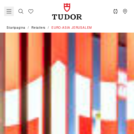
Startpagina
Retailers
‭EURO-ASIA JERUSALEM‬