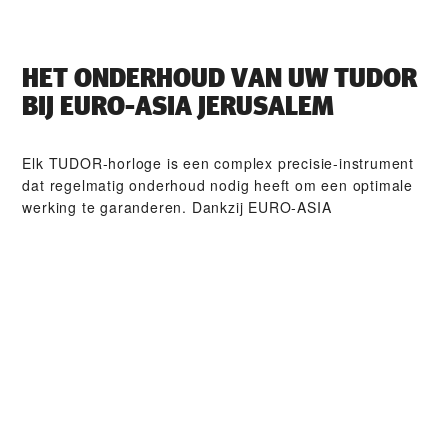
HET ONDERHOUD VAN UW TUDOR
BIJ ‭EURO-ASIA JERUSALEM‬
Elk TUDOR-horloge is een complex precisie-instrument
dat regelmatig onderhoud nodig heeft om een optimale
werking te garanderen. Dankzij ‭EURO-ASIA
JERUSALEM‬ heeft u toegang tot het wereldwijde
netwerk van horlogemakers die zijn gespecialiseerd in
TUDOR-horloges. Wij volgen de TUDOR-onderhouds­
procedure waardoor u ervan verzekerd kunt zijn dat
ieder horloge dat een TUDOR-atelier verlaat, voldoet
aan zijn originele functionele en esthetische normen.
TUDOR-COLLECTIES