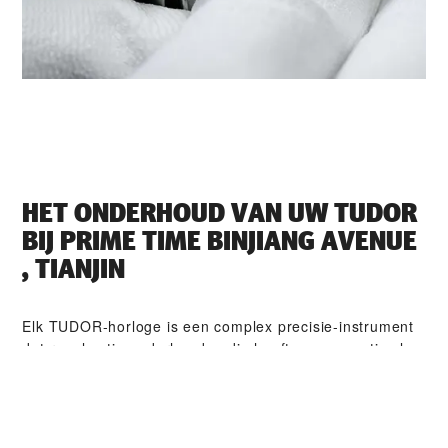
HET ONDERHOUD VAN UW TUDOR
BIJ ‭PRIME TIME BINJIANG AVENUE
, TIANJIN‬
Elk TUDOR-horloge is een complex precisie-instrument
dat regelmatig onderhoud nodig heeft om een optimale
werking te garanderen. Dankzij ‭PRIME TIME BINJIANG
AVENUE , TIANJIN‬ heeft u toegang tot het wereldwijde
netwerk van horlogemakers die zijn gespecialiseerd in
TUDOR-horloges. Wij volgen de TUDOR-onderhouds­