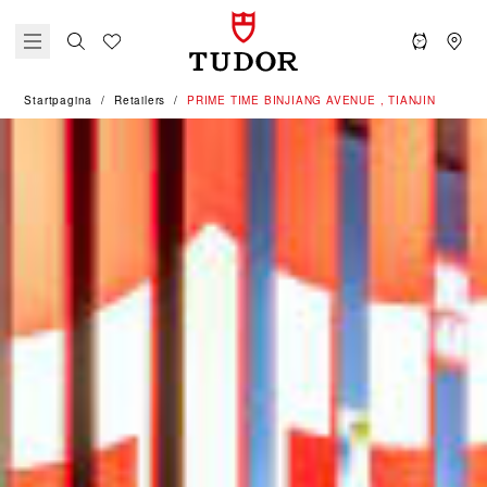
Startpagina
Retailers
‭PRIME TIME BINJIANG AVENUE , TIANJIN‬